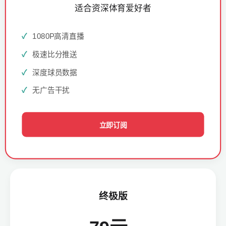
适合资深体育爱好者
1080P高清直播
极速比分推送
深度球员数据
无广告干扰
立即订阅
终极版