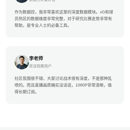
作为数据控，我非常喜欢这里的深度数据模块。xG和球
员热区的数据维度非常完整，对于研究比赛走势非常有
帮助，是专业人士的必备工具。
李老师
资深观赛用户
社区氛围很不错，大家讨论战术很有深度，不是那种乱
喷的。而且直播画质确实没话说，1080P非常清晰，值
得长期订阅。