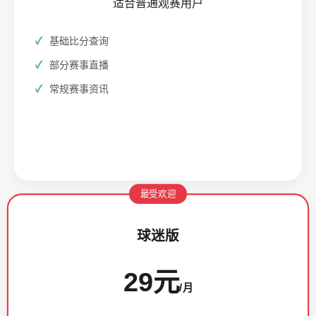
适合普通观赛用户
基础比分查询
部分赛事直播
常规赛事资讯
立即开始
最受欢迎
球迷版
29元
/月