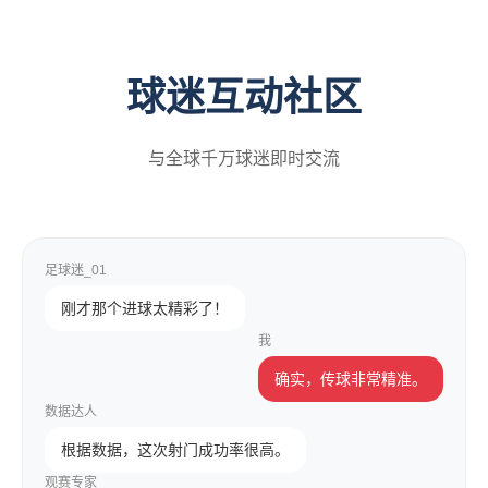
球迷互动社区
与全球千万球迷即时交流
足球迷_01
刚才那个进球太精彩了！
我
确实，传球非常精准。
数据达人
根据数据，这次射门成功率很高。
观赛专家