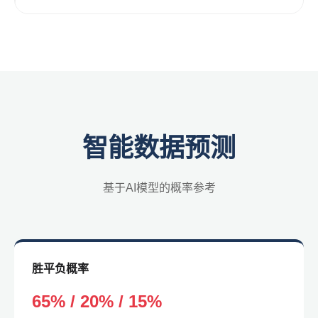
智能数据预测
基于AI模型的概率参考
胜平负概率
65% / 20% / 15%