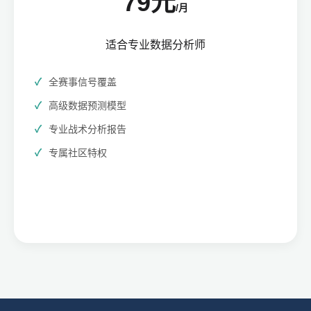
79元
/月
适合专业数据分析师
全赛事信号覆盖
高级数据预测模型
专业战术分析报告
专属社区特权
立即订阅