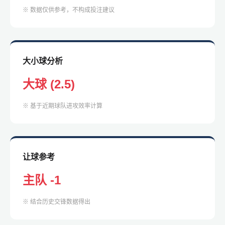
※ 数据仅供参考，不构成投注建议
大小球分析
大球 (2.5)
※ 基于近期球队进攻效率计算
让球参考
主队 -1
※ 结合历史交锋数据得出