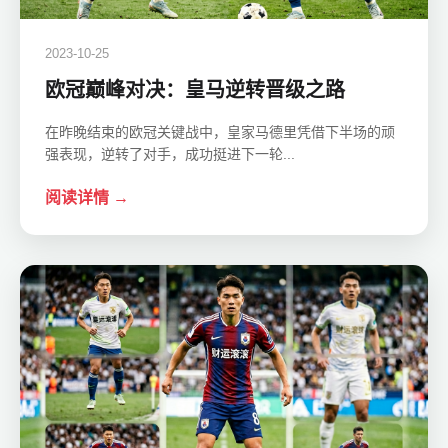
2023-10-25
欧冠巅峰对决：皇马逆转晋级之路
在昨晚结束的欧冠关键战中，皇家马德里凭借下半场的顽
强表现，逆转了对手，成功挺进下一轮...
阅读详情 →