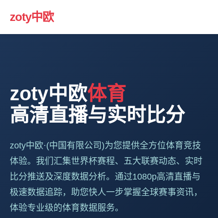
zoty中欧
zoty中欧
体育
高清直播与实时比分
zoty中欧·(中国有限公司)为您提供全方位体育竞技
体验。我们汇集世界杯赛程、五大联赛动态、实时
比分推送及深度数据分析。通过1080p高清直播与
极速数据追踪，助您快人一步掌握全球赛事资讯，
体验专业级的体育数据服务。