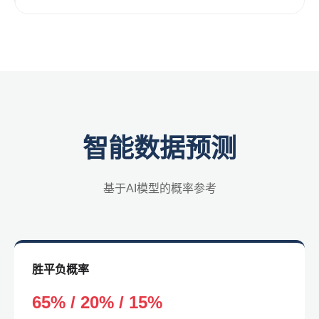
智能数据预测
基于AI模型的概率参考
胜平负概率
65% / 20% / 15%