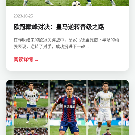
2023-10-25
欧冠巅峰对决：皇马逆转晋级之路
在昨晚结束的欧冠关键战中，皇家马德里凭借下半场的顽
强表现，逆转了对手，成功挺进下一轮...
阅读详情 →