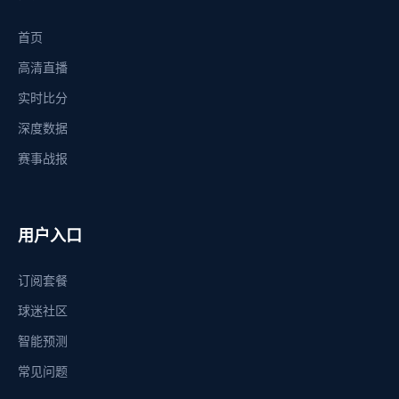
首页
高清直播
实时比分
深度数据
赛事战报
用户入口
订阅套餐
球迷社区
智能预测
常见问题