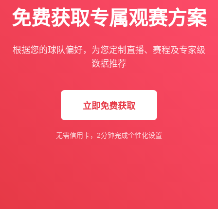
免费获取专属观赛方案
根据您的球队偏好，为您定制直播、赛程及专家级
数据推荐
立即免费获取
无需信用卡，2分钟完成个性化设置