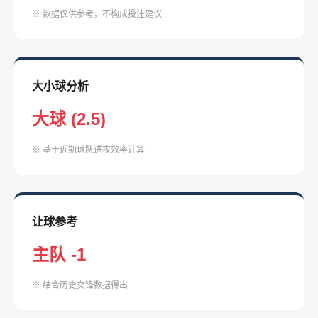
※ 数据仅供参考，不构成投注建议
大小球分析
大球 (2.5)
※ 基于近期球队进攻效率计算
让球参考
主队 -1
※ 结合历史交锋数据得出