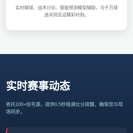
实时聊球、战术讨论、智能预测模型辅助，与千万球
迷共同见证精彩时刻。
实时赛事动态
依托100+信号源，提供0.5秒极速比分提醒，确保您与现
场同步。