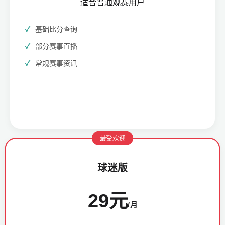
适合普通观赛用户
基础比分查询
部分赛事直播
常规赛事资讯
立即开始
最受欢迎
球迷版
29元
/月