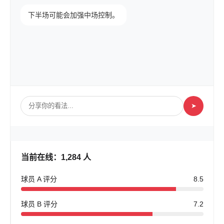
下半场可能会加强中场控制。
➤
当前在线：1,284 人
球员 A 评分
8.5
球员 B 评分
7.2