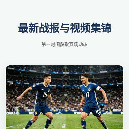
最新战报与视频集锦
第一时间获取赛场动态