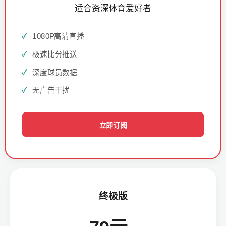
适合资深体育爱好者
1080P高清直播
极速比分推送
深度球员数据
无广告干扰
立即订阅
终极版