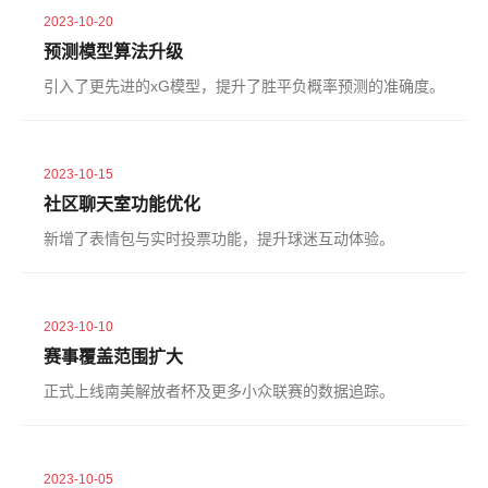
2023-10-20
预测模型算法升级
引入了更先进的xG模型，提升了胜平负概率预测的准确度。
2023-10-15
社区聊天室功能优化
新增了表情包与实时投票功能，提升球迷互动体验。
2023-10-10
赛事覆盖范围扩大
正式上线南美解放者杯及更多小众联赛的数据追踪。
2023-10-05