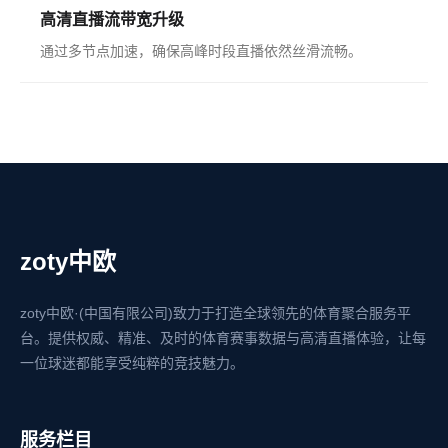
高清直播流带宽升级
通过多节点加速，确保高峰时段直播依然丝滑流畅。
zoty中欧
zoty中欧·(中国有限公司)致力于打造全球领先的体育聚合服务平
台。提供权威、精准、及时的体育赛事数据与高清直播体验，让每
一位球迷都能享受纯粹的竞技魅力。
服务栏目