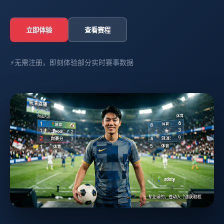
立即体验
查看赛程
⚡️
无需注册，即刻体验部分实时赛事数据