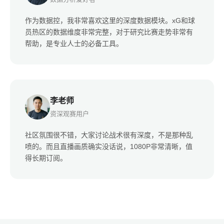
作为数据控，我非常喜欢这里的深度数据模块。xG和球
员热区的数据维度非常完整，对于研究比赛走势非常有
帮助，是专业人士的必备工具。
李老师
资深观赛用户
社区氛围很不错，大家讨论战术很有深度，不是那种乱
喷的。而且直播画质确实没话说，1080P非常清晰，值
得长期订阅。