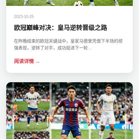
2023-10-25
欧冠巅峰对决：皇马逆转晋级之路
在昨晚结束的欧冠关键战中，皇家马德里凭借下半场的顽
强表现，逆转了对手，成功挺进下一轮...
阅读详情 →