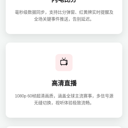
毫秒级数据同步，支持比分弹窗、红黄牌实时提醒及
全场关键事件推送，告别延迟。
📺
高清直播
1080p 60帧超清画质，涵盖全球主流赛事，多信号源
无缝切换，视听体验极致流畅。