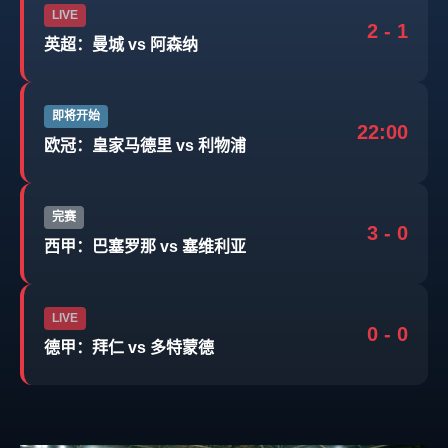
LIVE
2 - 1
英超：曼城 vs 阿森纳
即将开始
22:00
欧冠：皇家马德里 vs 利物浦
完赛
3 - 0
西甲：巴塞罗那 vs 塞维利亚
LIVE
0 - 0
德甲：拜仁 vs 多特蒙德