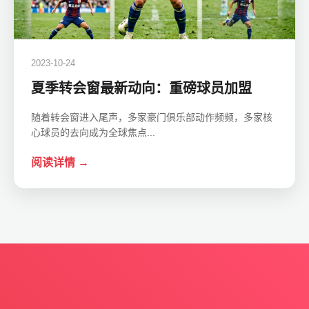
2023-10-24
夏季转会窗最新动向：重磅球员加盟
随着转会窗进入尾声，多家豪门俱乐部动作频频，多家核
心球员的去向成为全球焦点...
阅读详情 →