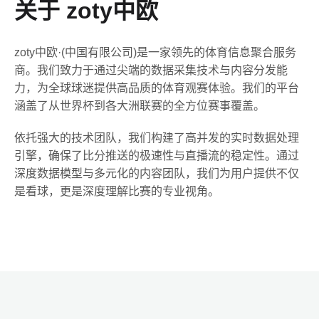
关于 zoty中欧
zoty中欧·(中国有限公司)是一家领先的体育信息聚合服务
商。我们致力于通过尖端的数据采集技术与内容分发能
力，为全球球迷提供高品质的体育观赛体验。我们的平台
涵盖了从世界杯到各大洲联赛的全方位赛事覆盖。
依托强大的技术团队，我们构建了高并发的实时数据处理
引擎，确保了比分推送的极速性与直播流的稳定性。通过
深度数据模型与多元化的内容团队，我们为用户提供不仅
是看球，更是深度理解比赛的专业视角。