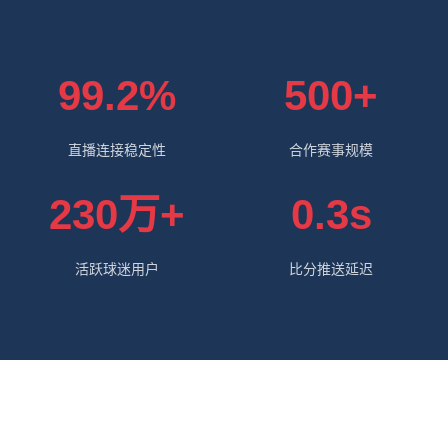
99.2%
500+
直播连接稳定性
合作赛事规模
230万+
0.3s
活跃球迷用户
比分推送延迟