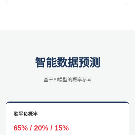
智能数据预测
基于AI模型的概率参考
胜平负概率
65% / 20% / 15%