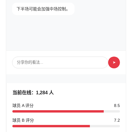
下半场可能会加强中场控制。
➤
当前在线：1,284 人
球员 A 评分
8.5
球员 B 评分
7.2