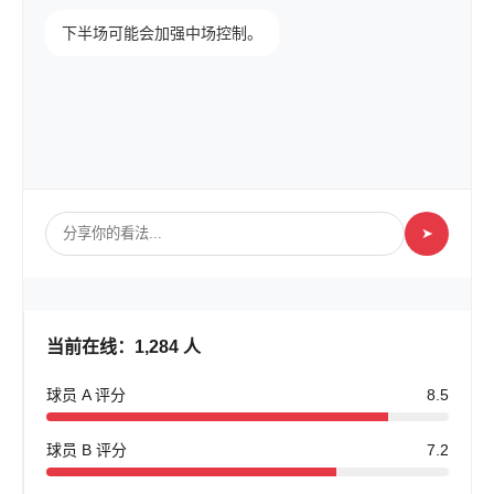
下半场可能会加强中场控制。
➤
当前在线：1,284 人
球员 A 评分
8.5
球员 B 评分
7.2