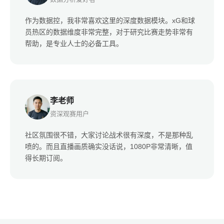
作为数据控，我非常喜欢这里的深度数据模块。xG和球
员热区的数据维度非常完整，对于研究比赛走势非常有
帮助，是专业人士的必备工具。
李老师
资深观赛用户
社区氛围很不错，大家讨论战术很有深度，不是那种乱
喷的。而且直播画质确实没话说，1080P非常清晰，值
得长期订阅。