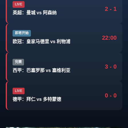
LIVE
2 - 1
英超：曼城 vs 阿森纳
即将开始
22:00
欧冠：皇家马德里 vs 利物浦
完赛
3 - 0
西甲：巴塞罗那 vs 塞维利亚
LIVE
0 - 0
德甲：拜仁 vs 多特蒙德