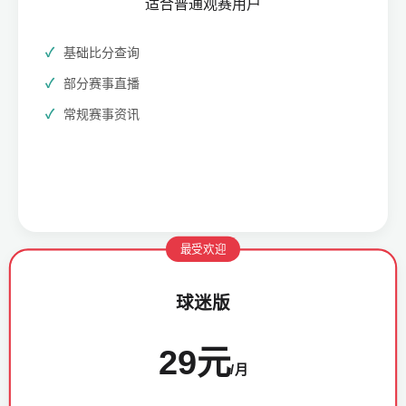
适合普通观赛用户
基础比分查询
部分赛事直播
常规赛事资讯
立即开始
最受欢迎
球迷版
29元
/月