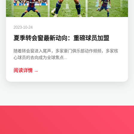
2023-10-24
夏季转会窗最新动向：重磅球员加盟
随着转会窗进入尾声，多家豪门俱乐部动作频频，多家核
心球员的去向成为全球焦点...
阅读详情 →