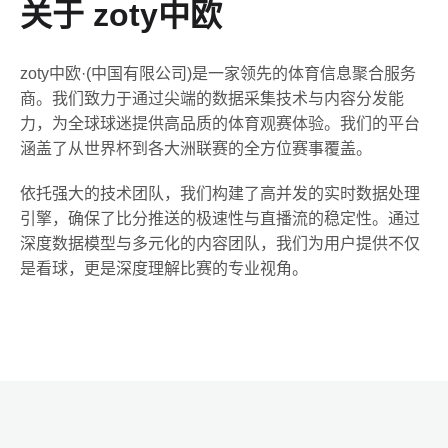
关于 zoty中欧
zoty中欧·(中国有限公司)是一家领先的体育信息聚合服务
商。我们致力于通过尖端的数据采集技术与内容分发能
力，为全球球迷提供高品质的体育观赛体验。我们的平台
涵盖了从世界杯到各大洲联赛的全方位赛事覆盖。
依托强大的技术团队，我们构建了高并发的实时数据处理
引擎，确保了比分推送的极速性与直播流的稳定性。通过
深度数据模型与多元化的内容团队，我们为用户提供不仅
是看球，更是深度理解比赛的专业视角。