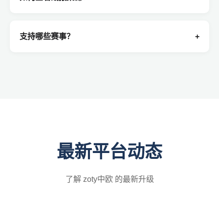
支持哪些赛事？
+
最新平台动态
了解 zoty中欧 的最新升级