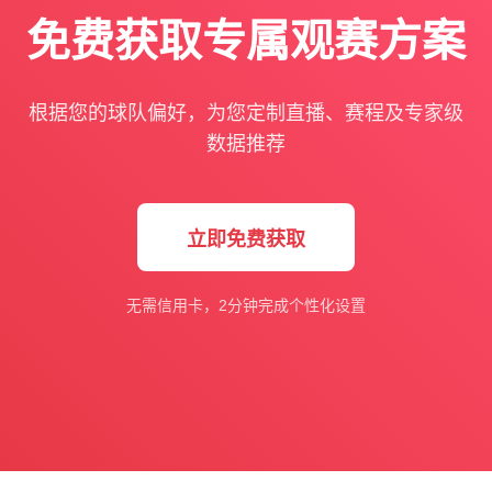
免费获取专属观赛方案
根据您的球队偏好，为您定制直播、赛程及专家级
数据推荐
立即免费获取
无需信用卡，2分钟完成个性化设置