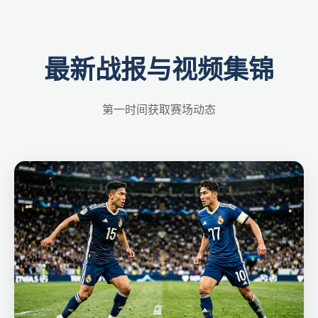
最新战报与视频集锦
第一时间获取赛场动态